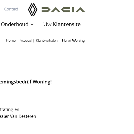
Contact
& Onderhoud
Uw Klantensite
Home
|
Actueel
|
Klantverhalen
|
Henri Woning
nemingsbedrijf Woning!
trating en
ealer Van Kesteren