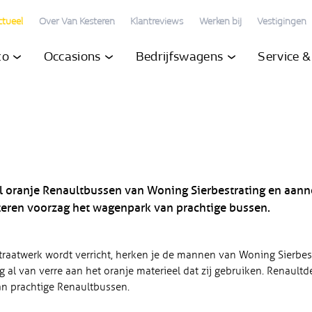
ctueel
Over Van Kesteren
Klantreviews
Werken bij
Vestigingen
to
Occasions
Bedrijfswagens
Service 
el oranje Renaultbussen van Woning Sierbestrating en aan
teren voorzag het wagenpark van prachtige bussen.
traatwerk wordt verricht, herken je de mannen van Woning Sierbes
al van verre aan het oranje materieel dat zij gebruiken. Renaultd
n prachtige Renaultbussen.