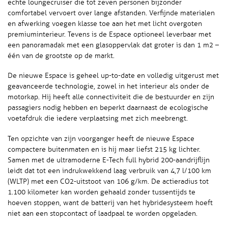
echte loungecruiser die tot zeven personen bijzonder
comfortabel vervoert over lange afstanden. Verfijnde materialen
en afwerking voegen klasse toe aan het met licht overgoten
premiuminterieur. Tevens is de Espace optioneel leverbaar met
een panoramadak met een glasoppervlak dat groter is dan 1 m
2
–
één van de grootste op de markt.
De nieuwe Espace is geheel up-to-date en volledig uitgerust met
geavanceerde technologie, zowel in het interieur als onder de
motorkap. Hij heeft alle connectiviteit die de bestuurder en zijn
passagiers nodig hebben en beperkt daarnaast de ecologische
voetafdruk die iedere verplaatsing met zich meebrengt.
Ten opzichte van zijn voorganger heeft de nieuwe Espace
compactere buitenmaten en is hij maar liefst 215 kg lichter.
Samen met de ultramoderne E-Tech full hybrid 200-aandrijflijn
leidt dat tot een indrukwekkend laag verbruik van 4,7 l/100 km
(WLTP) met een CO2-uitstoot van 106 g/km. De actieradius tot
1.100 kilometer kan worden gehaald zonder tussentijds te
hoeven stoppen, want de batterij van het hybridesysteem hoeft
niet aan een stopcontact of laadpaal te worden opgeladen.