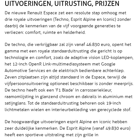
UITVOERINGEN, UITRUSTING, PRIJZEN
De nieuwe Renault Espace zet een resolute stap omhoog met
drie royale uitvoeringen (Techno, Esprit Alpine en Iconic) zonder
daarbij de kenmerken van de vijf voorgaande generaties te
verliezen: comfort, ruimte en helderheid.
De techno, die verkrijgbaar zal zijn vanaf 46.830 euro, opent het
gamma met een royale standaarduitrusting die gericht is op
technologie en comfort, zoals de adaptive vision LED-koplampen,
het 12-inch OpenR Link-multimediasysteem met Google
Automotive Services en de elektrisch bedienbare achterklep.
Zeven zitplaatsen zijn altijd standaard in de Espace, terwijl de
vijfpersoonsuitvoering optioneel beschikbaar is zonder meerprijs.
De techno heeft ook een ‘F1 Blade’ in carrosseriekleur,
raamomlijsting in glanzend chroom en dakrails in aluminium met
satijnglans. Tot de standaarduitrusting behoren ook 19-inch
lichtmetalen wielen en interieurbekleding van gerecyclede stof.
De hoogwaardige uitvoeringen esprit Alpine en iconic hebben
zeer duidelijke kenmerken. De Esprit Alpine (vanaf 49.830 euro)
heeft een sportieve uitstraling met zijn grille in