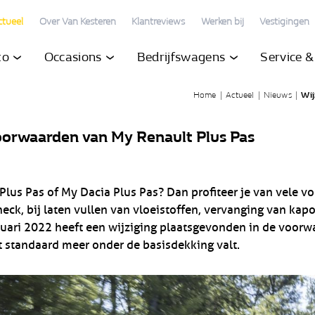
ctueel
Over Van Kesteren
Klantreviews
Werken bij
Vestigingen
to
Occasions
Bedrijfswagens
Service 
Home
|
Actueel
|
Nieuws
|
Wij
voorwaarden van My Renault Plus Pas
Plus Pas of My Dacia Plus Pas?
Dan profiteer je van vele vo
eck, bij laten vullen van vloeistoffen, vervanging van ka
anuari 2022 heeft een wijziging plaatsgevonden in de voorw
t standaard meer onder de basisdekking valt.