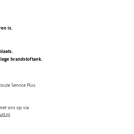
en is.
laats.
 lege brandstoftank.
oute Service Plus.
 met ons op via
lt.nl
.