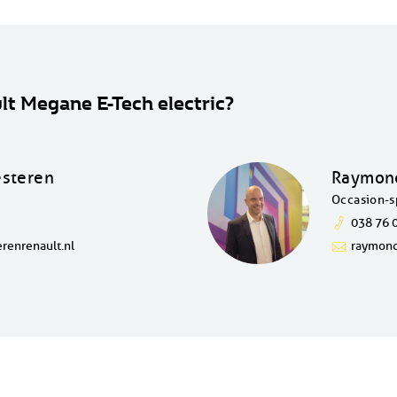
lt Megane E-Tech electric?
esteren
Raymond
Occasion-sp
038 76 
renrenault.nl
raymond