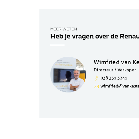
MEER WETEN
Heb je vragen over de Renau
Wimfried van K
Directeur / Verkoper
038 331 3241
wimfried@vankeste