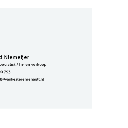
 Niemeijer
ecialist / In- en verkoop
00 793
@vankesterenrenault.nl