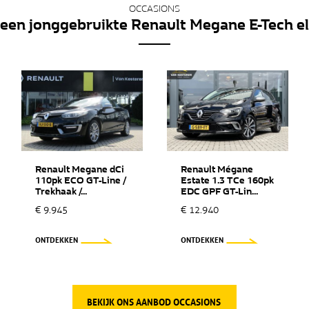
OCCASIONS
 een jonggebruikte Renault Megane E-Tech el
Renault Megane dCi
Renault Mégane
110pk ECO GT-Line /
Estate 1.3 TCe 160pk
Trekhaak /...
EDC GPF GT-Lin...
€ 9.945
€ 12.940
ONTDEKKEN
ONTDEKKEN
BEKIJK ONS AANBOD OCCASIONS