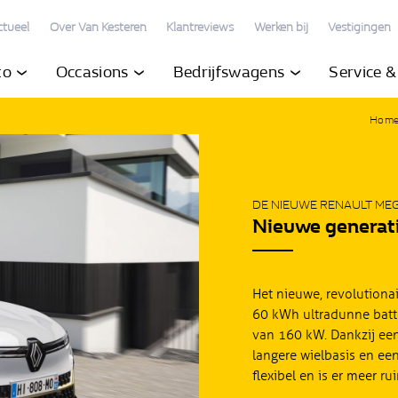
ctueel
Over Van Kesteren
Klantreviews
Werken bij
Vestigingen
to
Occasions
Bedrijfswagens
Service 
Hom
DE NIEUWE RENAULT MEG
Nieuwe generatie
Het nieuwe, revolutiona
60 kWh ultradunne batte
van 160 kW. Dankzij een
langere wielbasis en een
flexibel en is er meer ru