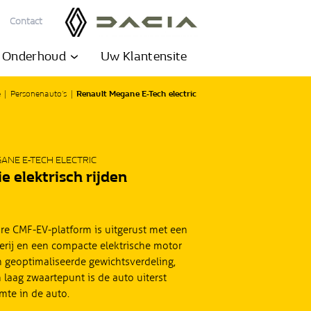
Contact
& Onderhoud
Uw Klantensite
e
|
Personenauto’s
|
Renault Megane E-Tech electric
ANE E-TECH ELECTRIC
 elektrisch rijden
ire CMF-EV-platform is uitgerust met een
rij en een compacte elektrische motor
 geoptimaliseerde gewichtsverdeling,
 laag zwaartepunt is de auto uiterst
imte in de auto.